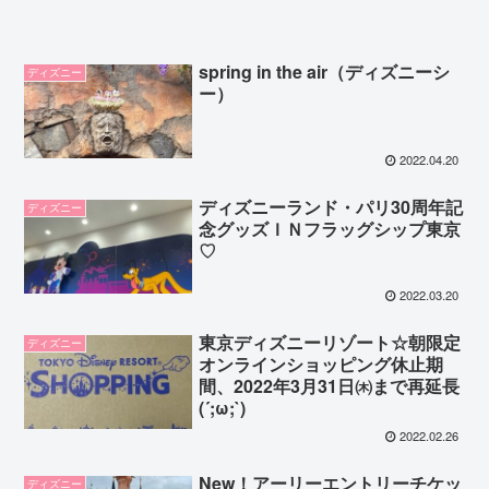
spring in the air（ディズニーシ
ディズニー
ー）
2022.04.20
ディズニーランド・パリ30周年記
ディズニー
念グッズＩＮフラッグシップ東京
♡
2022.03.20
東京ディズニーリゾート☆朝限定
ディズニー
オンラインショッピング休止期
間、2022年3月31日㈭まで再延長
(´;ω;`)
2022.02.26
New！アーリーエントリーチケッ
ディズニー