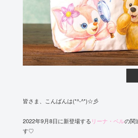
皆さま、こんばんは(*^-^*)☆彡
2022年9月8日に新登場する
リーナ・ベル
の関
す♡