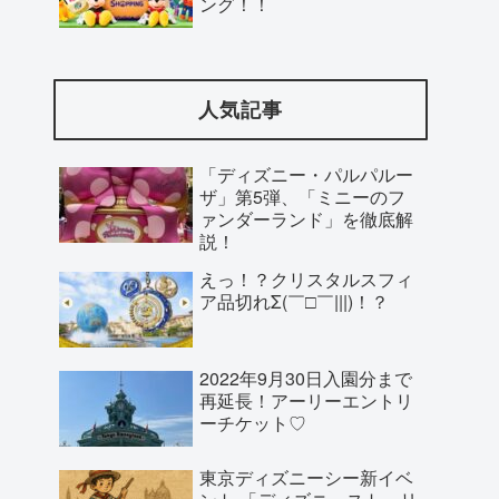
ング！！
人気記事
「ディズニー・パルパルー
ザ」第5弾、「ミニーのフ
ァンダーランド」を徹底解
説！
えっ！？クリスタルスフィ
ア品切れΣ(￣□￣|||)！？
2022年9月30日入園分まで
再延長！アーリーエントリ
ーチケット♡
東京ディズニーシー新イベ