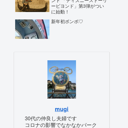
ント 「ディズニーストーリ
ービヨンド」第3弾がつい
に始動！
新年初ボンボ♡
mugi
30代の仲良し夫婦です
コロナの影響でなかなかパーク